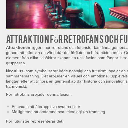
Attraktion för retrofans och f
Attraktionen
ligger i hur retrofans och futurister kan finna gemen
genom att utforska en värld där det förflutna och framtiden möts.
element från olika tidsåldrar skapas en unik fusion som fångar intr
grupperna.
Neonljus
, som symboliserar både nostalgi och futurism, spelar en c
sammansmältning. Det erbjuder en visuell och emotionell upplevels
längtan efter att tillhöra en gemenskap där historia och innovation 
harmoniskt.
För retrofans erbjuder denna fusion:
En chans att återuppleva svunna tider
Möjligheten att omfamna nya teknologiska framsteg
För futurister representerar det: