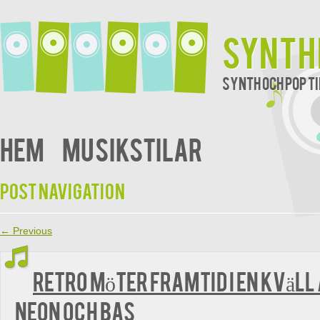
synth
Synth och pop t
Hem
Musikstilar
Post navigation
←
Previous
Retro möter framtid i en kväll
neon och bas