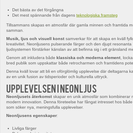
Det bästa av det förgångna
Det mest spännande från dagens
teknologiska framsteg
Tillsammans skapas en atmosfär där gamla minnen och framtida mö
samman.
Musik, ljus och visuell konst
samverkar för att skapa en kväll fyl
kreativitet. Neonljusens pulserande färger och den djupt resonanta
ljudsystemen förstärker känslan av att befinna sig i ett gränsland mel
Genom att inkludera både
klassiska och moderna element
, lock
bred publik som uppskattar både retrocharmen och framtidens poten
Denna kväll lovar att bli en oförglömlig upplevelse där deltagarna k
av en unik fusion av tidsperioder och kulturella uttryck.
Upplevelsen i neonljus
Neonljusets återkomst
skapar en unik atmosfär som kombinerar r
modern innovation. Denna företeelse har fångat intresset hos både
som söker nya, meningsfulla upplevelser.
Neonljusens egenskaper
:
Livliga färger