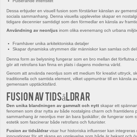
Pulserande intensitet
Dessa erbjuder en visuell fusion som förstärker känslan av gemenska
sociala sammanhang. Denna visuella upplevelse skapar en nostalgisk
tidigare decennier samtidigt som den förmedlar en känsla av framtid
Användning av neonljus
inom olika evenemang och urbana miljö
Framhäver unika arkitektoniska detaljer
Skapar dynamiska utrymmen där människor kan samlas och del
Denna form av belysning fungerar som en bro mellan det förflutna o
gör att retrofans kan finna en plats i dagens moderna värld.
Genom att använda neonljus som ett medium för kreativt uttryck, s
traditionella och samtida element, vilket uppmuntrar till en känsla 
gemensam upptäcktsfärd.
Fusion av tidsåldrar
Den unika blandningen av gammalt och nytt
skapar ett spännand
fenomen som drar nytta av både nostalgins charm och framtidens pot
sammanhang är neonljus mer än bara ljuskällor; de fungerar som sy
estetik som fascinerar både retrofans och futurister.
Fusion av tidsåldrar
visar hur historiska influenser kan integrer
innovationer för att skapa en upplevelse som både är bekant och ö