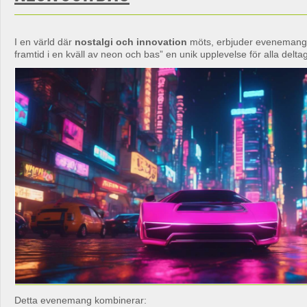
I en värld där
nostalgi och innovation
möts, erbjuder evenemange
framtid i en kväll av neon och bas” en unik upplevelse för alla delta
Detta evenemang kombinerar: