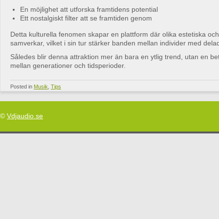
En möjlighet att utforska framtidens potential
Ett nostalgiskt filter att se framtiden genom
Detta kulturella fenomen skapar en plattform där olika estetiska och
samverkar, vilket i sin tur stärker banden mellan individer med dela
Således blir denna attraktion mer än bara en ytlig trend, utan en bet
mellan generationer och tidsperioder.
Posted in
Musik
,
Tips
©
Vdjaudio.se